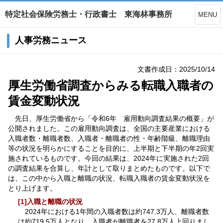
特定社会保険労務士・行政書士 東海林事務所
MENU
人事労務ニュース
文書作成日：2025/10/14
厚生労働省調査からみる転職入職者の
賃金変動状況
先日、厚生労働省から「令和6年 雇用動向調査結果の概要」が
公開されました。この雇用動向調査は、全国の主要産業における
入職者数・離職者数、入職者・離職者の性・年齢階級、離職理由
等の状況を明らかにすることを目的に、上半期と下半期の年2回実
施されているものです。今回の結果は、2024年に実施された2回
の調査結果を合算し、年計として取りまとめたものです。以下で
は、この中から入職と離職の状況、転職入職者の賃金変動状況を
とり上げます。
[1]入職と離職の状況
2024年における1年間の入職者数は約747.3万人、離職者数
は約719.5万人となり、入職者が離職者を27.8万人上回りまし