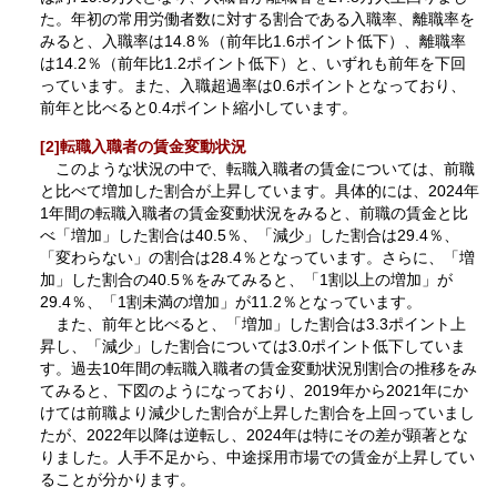
た。年初の常用労働者数に対する割合である入職率、離職率を
みると、入職率は14.8％（前年比1.6ポイント低下）、離職率
は14.2％（前年比1.2ポイント低下）と、いずれも前年を下回
っています。また、入職超過率は0.6ポイントとなっており、
前年と比べると0.4ポイント縮小しています。
[2]転職入職者の賃金変動状況
このような状況の中で、転職入職者の賃金については、前職
と比べて増加した割合が上昇しています。具体的には、2024年
1年間の転職入職者の賃金変動状況をみると、前職の賃金と比
べ「増加」した割合は40.5％、「減少」した割合は29.4％、
「変わらない」の割合は28.4％となっています。さらに、「増
加」した割合の40.5％をみてみると、「1割以上の増加」が
29.4％、「1割未満の増加」が11.2％となっています。
また、前年と比べると、「増加」した割合は3.3ポイント上
昇し、「減少」した割合については3.0ポイント低下していま
す。過去10年間の転職入職者の賃金変動状況別割合の推移をみ
てみると、下図のようになっており、2019年から2021年にか
けては前職より減少した割合が上昇した割合を上回っていまし
たが、2022年以降は逆転し、2024年は特にその差が顕著とな
りました。人手不足から、中途採用市場での賃金が上昇してい
ることが分かります。